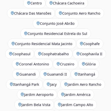
Centro
Chácara Cachoeira
Chácara Das Mansões
Conjunto Aero Rancho
Conjunto José Abrão
Conjunto Residencial Estrela do Sul
Conjunto Residencial Mata Jacinto
Coophafe
Coophasul
Coophatrabalho
Coophavila II
Coronel Antonino
Cruzeiro
Glória
Guanandi
Guanandi II
Itanhangá
Itanhangá Park
Jacy
Jardim Aero Rancho
Jardim Aeroporto
Jardim América
Jardim Bela Vista
Jardim Campo Alto