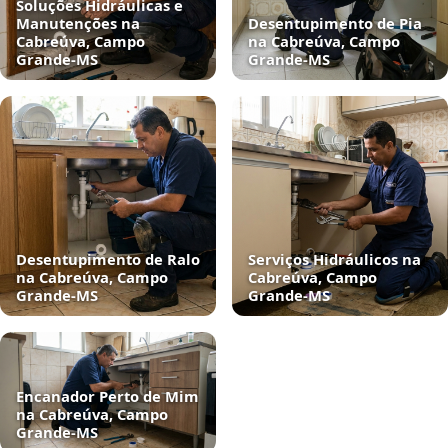
Soluções Hidráulicas e
Manutenções na
Desentupimento de Pia
Cabreúva, Campo
na Cabreúva, Campo
Grande‑MS
Grande‑MS
Desentupimento de Ralo
Serviços Hidráulicos na
na Cabreúva, Campo
Cabreúva, Campo
Grande‑MS
Grande‑MS
Encanador Perto de Mim
na Cabreúva, Campo
Grande‑MS