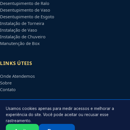
Desentupimento de Ralo
Desentupimento de Vaso
Desentupimento de Esgoto
Instalação de Torneira
Instalação de Vaso
Instalação de Chuveiro
Manutenção de Box
LINKS ÚTEIS
Onde Atendemos
Sobre
Contato
CONTATO
Usamos cookies apenas para medir acessos e melhorar a
experiência do site. Você pode aceitar ou recusar esse
rastreamento.
Atendimento em
Campo Grande
-
MS
e regiões parceiras
contato@encanadoremcampogrande.com.br