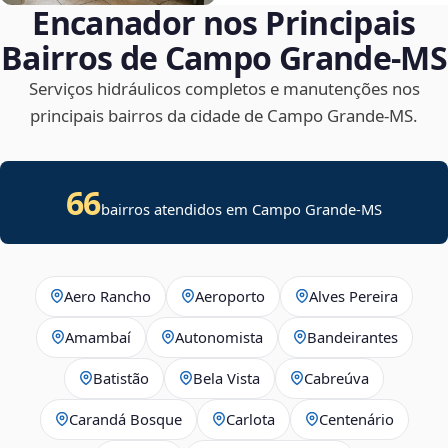
Encanador nos Principais
Bairros de Campo Grande‑MS
Serviços hidráulicos completos e manutenções nos
principais bairros da cidade de Campo Grande‑MS.
66
bairros atendidos em Campo Grande-MS
Aero Rancho
Aeroporto
Alves Pereira
Amambaí
Autonomista
Bandeirantes
Batistão
Bela Vista
Cabreúva
Carandá Bosque
Carlota
Centenário