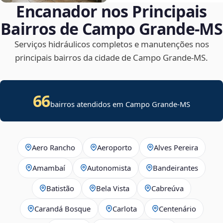
Encanador nos Principais
Bairros de Campo Grande‑MS
Serviços hidráulicos completos e manutenções nos
principais bairros da cidade de Campo Grande‑MS.
66
bairros atendidos em Campo Grande-MS
Aero Rancho
Aeroporto
Alves Pereira
Amambaí
Autonomista
Bandeirantes
Batistão
Bela Vista
Cabreúva
Carandá Bosque
Carlota
Centenário