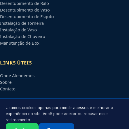
Desentupimento de Ralo
Desentupimento de Vaso
Desentupimento de Esgoto
Instalação de Torneira
Instalação de Vaso
Instalação de Chuveiro
Manutenção de Box
LINKS ÚTEIS
Onde Atendemos
Sobre
Contato
CONTATO
Usamos cookies apenas para medir acessos e melhorar a
experiência do site. Você pode aceitar ou recusar esse
rastreamento.
Atendimento em
Campo Grande
-
MS
e regiões parceiras
contato@encanadoremcampogrande.com.br