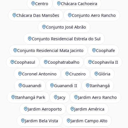
Centro
Chácara Cachoeira
Chácara Das Mansões
Conjunto Aero Rancho
Conjunto José Abrão
Conjunto Residencial Estrela do Sul
Conjunto Residencial Mata Jacinto
Coophafe
Coophasul
Coophatrabalho
Coophavila II
Coronel Antonino
Cruzeiro
Glória
Guanandi
Guanandi II
Itanhangá
Itanhangá Park
Jacy
Jardim Aero Rancho
Jardim Aeroporto
Jardim América
Jardim Bela Vista
Jardim Campo Alto